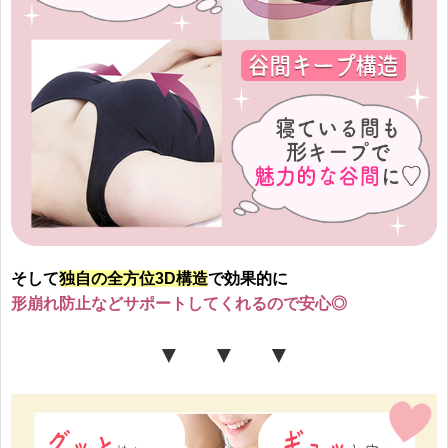
そして
独自の全方位3D構造
で効果的に
形崩れ防止などサポートしてくれるので安心◎
▼ ▼ ▼