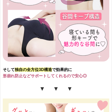
そして
独自の全方位3D構造
で効果的に
形崩れ防止などサポートしてくれるので安心◎
▼ ▼ ▼