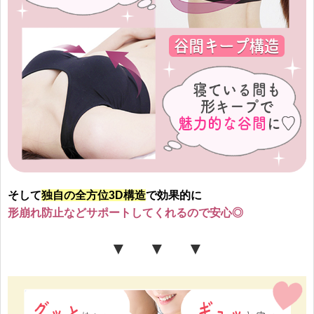
そして
独自の全方位3D構造
で効果的に
形崩れ防止などサポートしてくれるので安心◎
▼ ▼ ▼